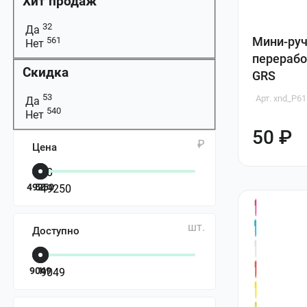
Хит продаж
32
Да
Мини-руч
561
Нет
перерабо
Скидка
GRS
53
Арт. xnd_P61
Да
540
Нет
50 ₽
₽
Цена
49250
50
шт.
Доступно
9049
1