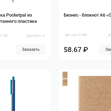
ка Pocketpal из
Бизнес - блокнот А6 «O
танного пластика
Арт. oas_61358
Д
1.192
Доступно: 4
58.67 ₽
Заказать
За