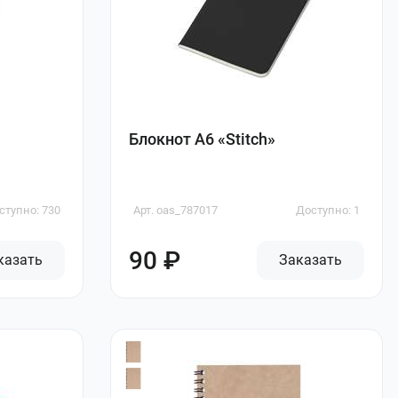
Блокнот A6 «Stitch»
ступно: 730
Арт. oas_787017
Доступно: 1
90 ₽
казать
Заказать