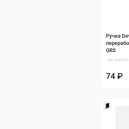
Ручка Dev
перерабо
GRS
Арт. xnd_P61
74 ₽