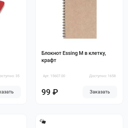
Блокнот Essing M в клетку,
крафт
оступно: 35
Арт. 15607.00
Доступно: 1658
99 ₽
казать
Заказать