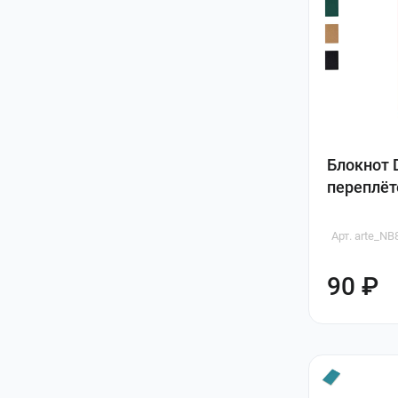
Блокнот 
переплё
Арт. arte_N
90 ₽