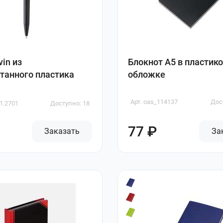
in из
Блокнот А5 в пластик
танного пластика
обложке
Арт. oas_114137
Дос
1.2701
Доступно: 18
77 ₽
Заказать
За