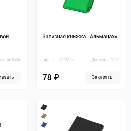
овой
Записная книжка «Альманах»
тупно: 5038
Арт. oas_789523p
Доступно: 2022
78 ₽
казать
Заказать