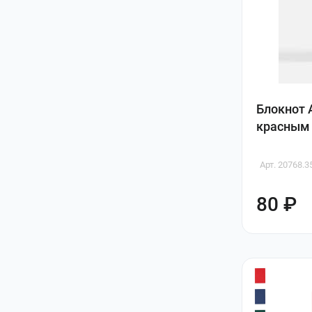
Блокнот A
красным
Арт. 20768.3
80 ₽