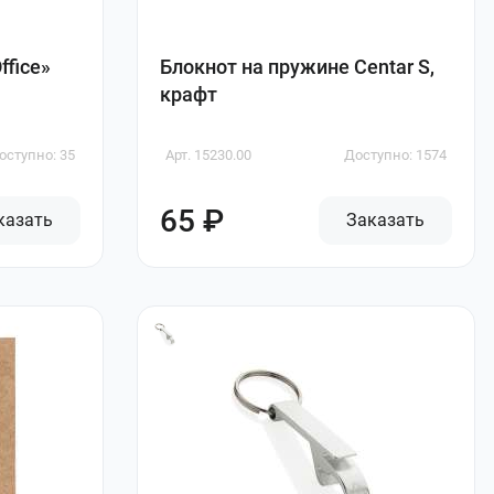
ffice»
Блокнот на пружине Centar S,
крафт
оступно: 35
Арт. 15230.00
Доступно: 1574
65 ₽
казать
Заказать