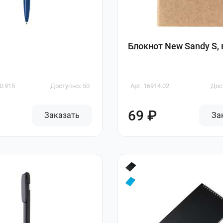
Блокнот New Sandy S, 
0.915
Доступно: 50
Арт. 16914.02
Дос
69 ₽
Заказать
За