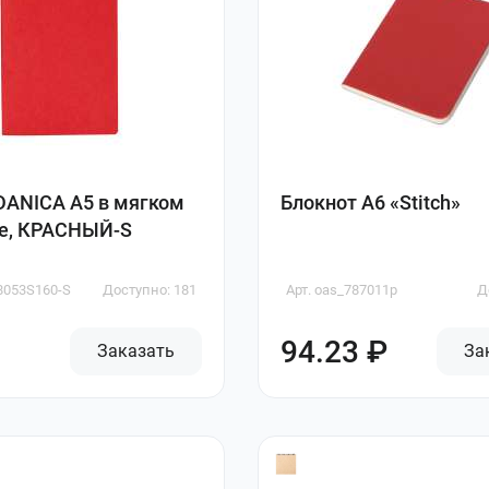
DANICA A5 в мягком
Блокнот A6 «Stitch»
те, КРАСНЫЙ-S
B8053S160-S
Доступно: 181
Арт. oas_787011p
Д
94.23 ₽
Заказать
За