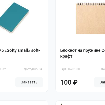
6 «Softy small» soft-
Блокнот на пружине Ce
крафт
1152p
Доступно: 34
Арт. 15231.00
До
100 ₽
Заказать
За