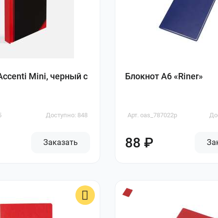
ccenti Mini, черный с
Блокнот А6 «Riner»
5
Доступно: 848
Арт. oas_787022p
До
88 ₽
Заказать
За