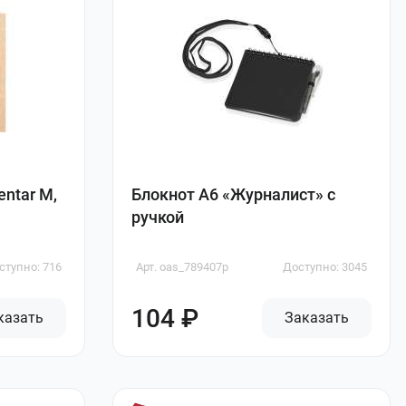
ntar M,
Блокнот А6 «Журналист» с
ручкой
ступно: 716
Арт. oas_789407p
Доступно: 3045
104 ₽
казать
Заказать