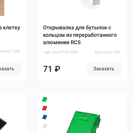
в клетку
Открывалка для бутылок с
кольцом из переработанного
алюминия RCS
тупно: 1343
Арт. xnd_P191.7202
Доступно: 181
71 ₽
казать
Заказать