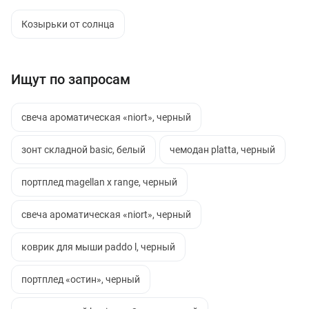
Козырьки от солнца
Ищут по запросам
свеча ароматическая «niort», черный
зонт складной basic, белый
чемодан platta, черный
портплед magellan x range, черный
свеча ароматическая «niort», черный
коврик для мыши paddo l, черный
портплед «остин», черный