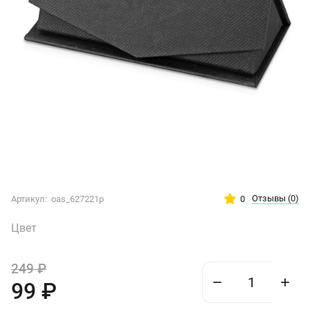
Отзывы
(0)
0
Артикул:
oas_627221p
Цвет
249
₽
99
₽