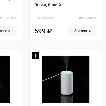
Desko, белый
тупно: 4518
Арт. 15718.60
Доступно: 6
599 ₽
казать
Заказать