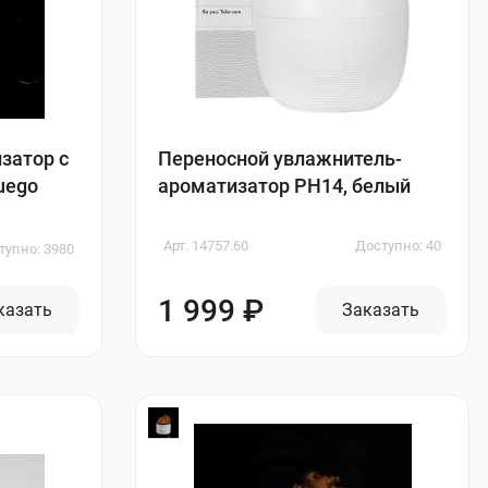
затор с
Переносной увлажнитель-
uego
ароматизатор PH14, белый
Арт. 14757.60
Доступно: 40
тупно: 3980
1 999 ₽
казать
Заказать