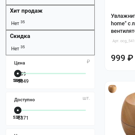
Хит продаж
Увлажнит
35
home" c 
Нет
вентиля
Скидка
Арт. ocg_541
35
Нет
999 ₽
₽
Цена
5349
399
шт.
Доступно
5371
2