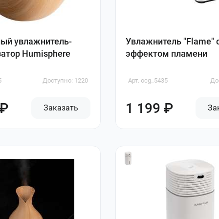
ый увлажнитель-
Увлажнитель "Flame" 
атор Humisphere
эффектом пламени
5
Доступно: 1220
Арт. ocg_5435
До
 ₽
1 199 ₽
Заказать
За