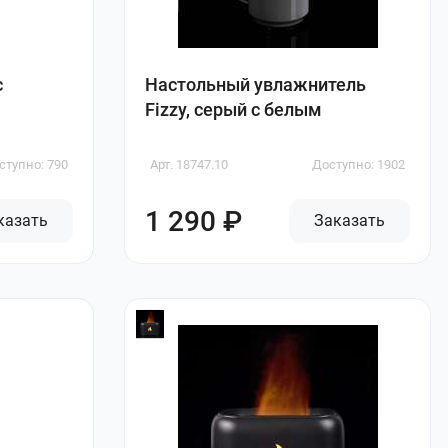
с
Настольный увлажнитель
Fizzy, серый с белым
ступно: 790
Арт. 18747.10
Доступно: 1902
1 290 ₽
казать
Заказать