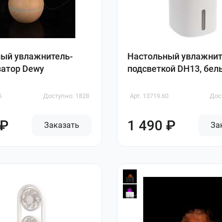
ый увлажнитель-
Настольный увлажнит
атор Dewy
подсветкой DH13, бел
5
Доступно: 1828
Арт. 13719.60
Дос
 ₽
1 490 ₽
Заказать
За