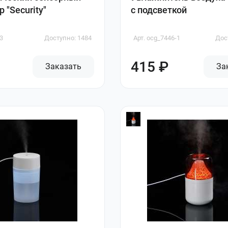
 "Security"
с подсветкой
3
Доступно: 1484
Арт. ocg_7446-1
Дос
415 ₽
Заказать
За