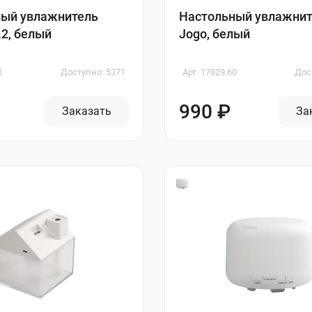
ный увлажнитель
Настольный увлажнит
.2, белый
Jogo, белый
0
Доступно: 5371
Арт. 17829.60
Дос
990 ₽
Заказать
За