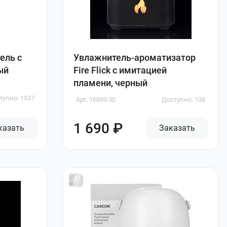
ель с
Увлажнитель-ароматизатор
ый
Fire Flick с имитацией
пламени, черный
тупно: 1537
Арт. 16899.30
Доступно: 138
1 690 ₽
казать
Заказать