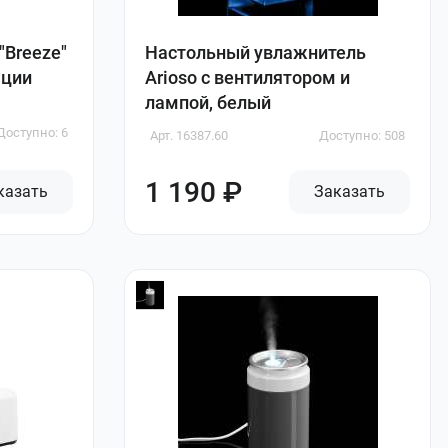
"Breeze"
Настольный увлажнитель
ации
Arioso с вентилятором и
лампой, белый
Доступно: 6
Арт. 16387.60
Доступно: 508
1 190 ₽
казать
Заказать