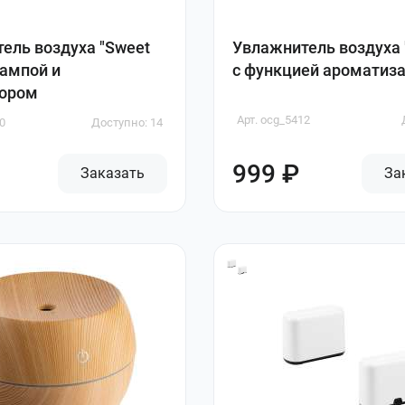
ель воздуха "Sweet
Увлажнитель воздуха 
лампой и
с функцией ароматиз
тором
Арт. ocg_5412
0
Доступно: 14
999 ₽
Заказать
За