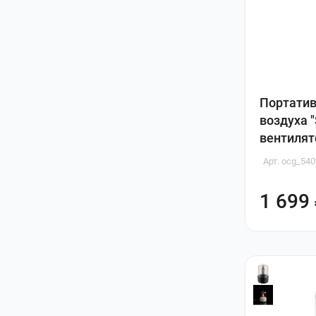
Портати
воздуха 
вентиля
Арт. ocg_540
1 699