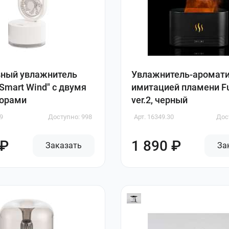
вный увлажнитель
Увлажнитель-аромати
"Smart Wind" с двумя
имитацией пламени F
торами
ver.2, черный
9
Доступно: 998
Арт. 16349.30
Дос
 ₽
1 890 ₽
Заказать
За