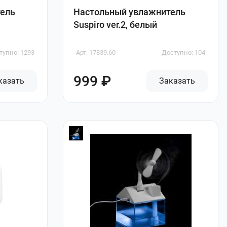
ель
Настольный увлажнитель
Suspiro ver.2, белый
тупно: 1293
Арт. 17839.60
Доступно: 104
999 ₽
казать
Заказать