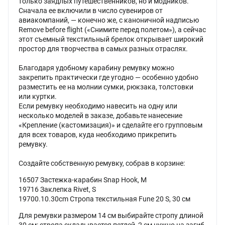
только заядлых путешественников, но и модников.
Сначала ее включили в число сувениров от
авиакомпаний, — конечно же, с каноничной надписью
Remove before flight («Снимите перед полетом»), а сейчас
этот съемный текстильный брелок открывает широкий
простор для творчества в самых разных отраслях.
Благодаря удобному карабину ремувку можно
закрепить практически где угодно — особенно удобно
разместить ее на молнии сумки, рюкзака, толстовки
или куртки.
Если ремувку необходимо навесить на одну или
несколько моделей в заказе, добавьте нанесение
«Крепление (кастомизация)» и сделайте его групповым
для всех товаров, куда необходимо прикрепить
ремувку.
Создайте собственную ремувку, собрав в корзине:
16507 Застежка-карабин Snap Hook, M
19716 Заклепка Rivet, S
19700.10.30cm Стропа текстильная Fune 20 S, 30 см
Для ремувки размером 14 см выбирайте стропу длиной