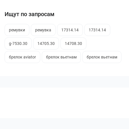
Ищут по запросам
ремувки
ремувка
17314.14
17314.14
g-7530.30
14705.30
14708.30
брелок aviator
брелок вьетнам
брелок вьетнам