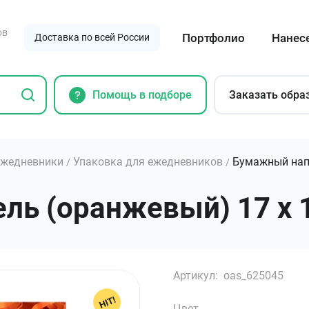
ов
Портфолио
Нанес
Доставка по всей России
Помощь в подборе
Заказать обра
Ежедневники
Упаковка для ежедневников
Бумажный нап
/
/
ь (оранжевый) 17 х 1
Артикул:
oas_625045
Цвет