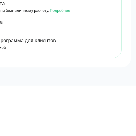
та
 по безналичному расчету.
Подробнее
ма
программа для клиентов
ией