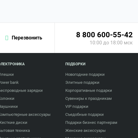
8 800 600-55-42
Перезвонить
10:00 до 18:00 мск
ЭЛЕКТРОНИКА
ПОДБОРКИ
Флешки
Новогодние подарки
Power bank
Элитные подарки
Беспроводные зарядки
Корпоративные подарки
Колонки
Сувениры к праздникам
Наушники
VIP подарки
Компьютерные аксессуары
Съедобные подарки
Жесткие диски
Подарки бизнес партнерам
Бытовая техника
Женские аксессуары