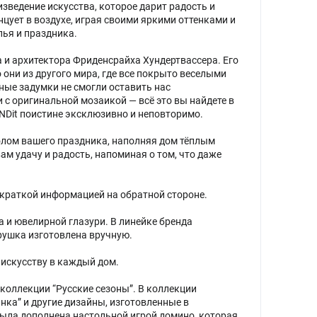
зведение искусства, которое дарит радость и
цует в воздухе, играя своими яркими оттенками и
ья и праздника.
 и архитектора Фриденсрайха Хундертвассера. Его
они из другого мира, где все покрыто веселыми
ные задумки не смогли оставить нас
с оригинальной мозаикой — всё это вы найдете в
NDit поистине эксклюзивно и неповторимо.
олом вашего праздника, наполняя дом тёплым
м удачу и радость, напоминая о том, что даже
 краткой информацией на обратной стороне.
а и ювелирной глазури. В линейке бренда
рушка изготовлена вручную.
 искусству в каждый дом.
 коллекции “Русские сезоны”. В коллекции
нка” и другие дизайны, изготовленные в
 была дополнена настольной игрой домино, которая