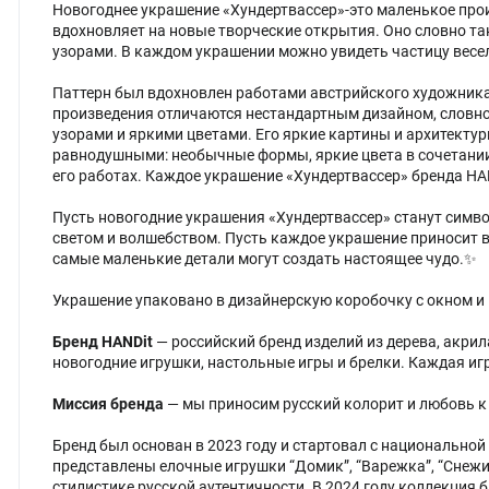
Новогоднее украшение «Хундертвассер»-это маленькое прои
вдохновляет на новые творческие открытия. Оно словно тан
узорами. В каждом украшении можно увидеть частицу весел
Паттерн был вдохновлен работами австрийского художника
произведения отличаются нестандартным дизайном, словно 
узорами и яркими цветами. Его яркие картины и архитектур
равнодушными: необычные формы, яркие цвета в сочетании 
его работах. Каждое украшение «Хундертвассер» бренда HA
Пусть новогодние украшения «Хундертвассер» станут симв
светом и волшебством. Пусть каждое украшение приносит ва
самые маленькие детали могут создать настоящее чудо.✨
Украшение упаковано в дизайнерскую коробочку с окном и
Бренд HANDit
— российский бренд изделий из дерева, акрил
новогодние игрушки, настольные игры и брелки. Каждая иг
Миссия бренда
— мы приносим русский колорит и любовь к
Бренд был основан в 2023 году и стартовал с национальной
представлены елочные игрушки “Домик”, “Варежка”, “Снежи
стилистике русской аутентичности. В 2024 году коллекция