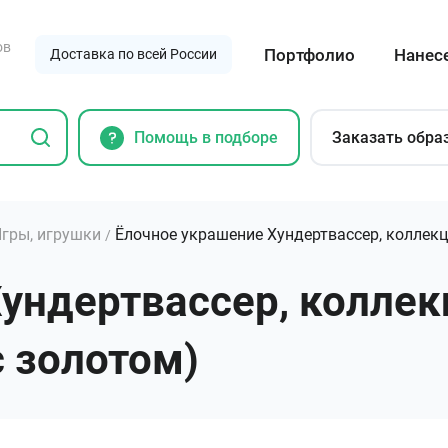
ов
Портфолио
Нанес
Доставка по всей России
Помощь в подборе
Заказать обра
гры, игрушки
Ёлочное украшение Хундертвассер, коллек
/
Хундертвассер, колле
с золотом)