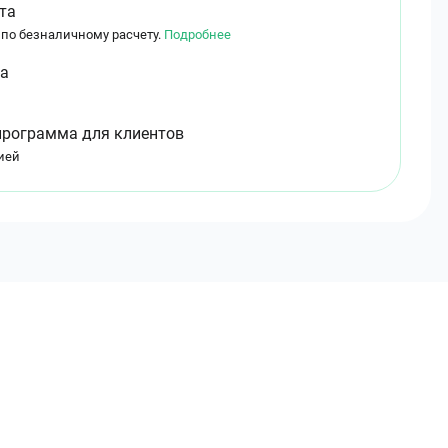
та
 по безналичному расчету.
Подробнее
ма
программа для клиентов
ией