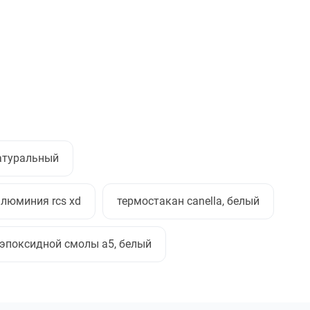
атуральный
люминия rcs xd
термостакан canella, белый
 эпоксидной смолы а5, белый