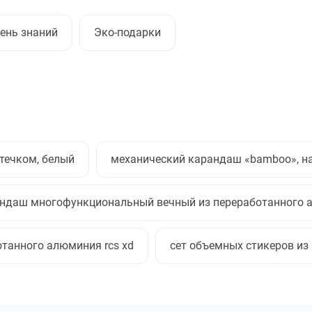
ень знаний
Эко-подарки
итечком, белый
механический карандаш «bamboo», н
ндаш многофункциональный вечный из переработанного а
танного алюминия rcs xd
сет объемных стикеров из