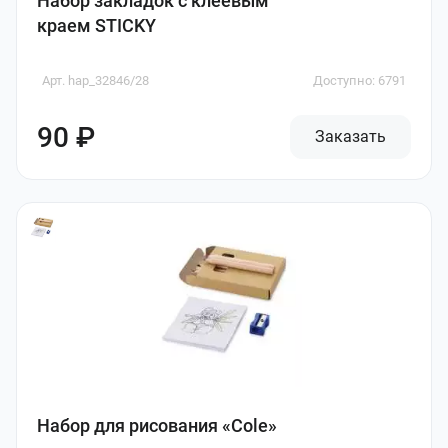
Набор закладок с клеевым
краем STICKY
Арт. hap_32846/28
Доступно: 6791
90 ₽
Заказать
Набор для рисования «Cole»