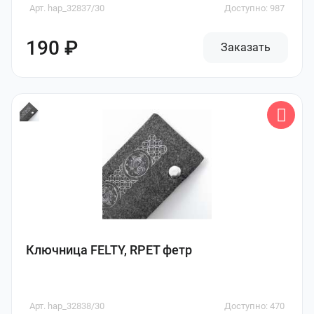
Арт. hap_32837/30
Доступно: 987
190 ₽
Заказать
Ключница FELTY, RPET фетр
Арт. hap_32838/30
Доступно: 470