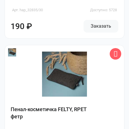
Арт. hap_32835/30
Доступно: 5728
190 ₽
Заказать
Пенал-косметичка FELTY, RPET
фетр