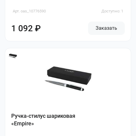
Арт. oas_10776590
Доступно: 1
1 092 ₽
Заказать
Ручка-стилус шариковая
«Empire»