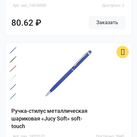
Арт. oas_10678500
Доступно: 2
80.62 ₽
Заказать
Ручка-стилус металлическая
шариковая «Jucy Soft» soft-
touch
Арт. oas_18570.02
Доступно: 3940