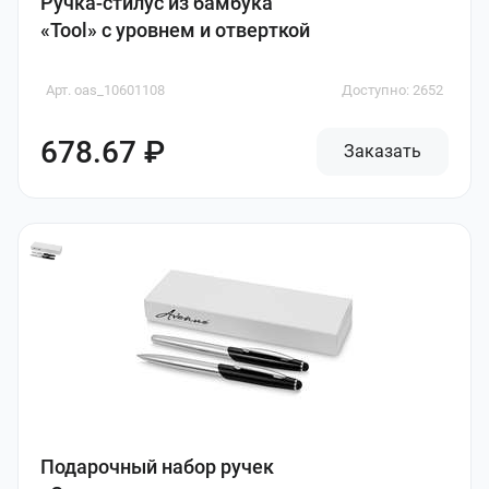
Ручка-стилус из бамбука
«Tool» с уровнем и отверткой
Арт. oas_10601108
Доступно: 2652
678.67 ₽
Заказать
Подарочный набор ручек