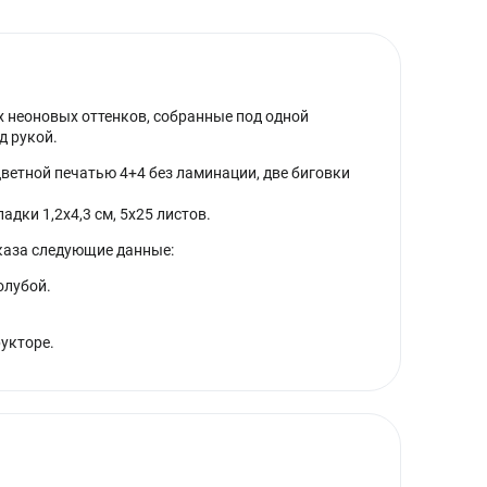
х неоновых оттенков, собранные под одной
д рукой.
ветной печатью 4+4 без ламинации, две биговки
адки 1,2х4,3 см, 5х25 листов.
каза следующие данные:
голубой.
укторе.