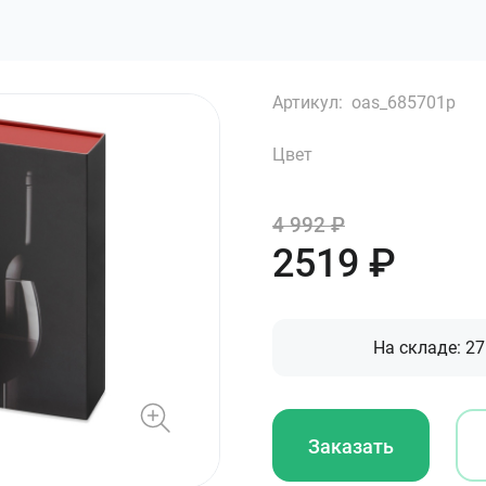
Артикул:
oas_685701p
Цвет
4 992
₽
2519
₽
На складе:
27
Заказать