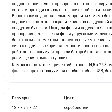
на док-станцию. Аэратор-воронка плотно фиксируе
вставке, проходя сквозь него напиток обогатится к
Воронка же не даст капелькам пролиться мимо бок
недопитого остатка: сохраните вино на следующий
воздух из бутылки. Нож для фольги надевается на з
проворачивается, срезая фольгу круглыми маленьк
бархатным ложементом. - качественные материалы 
вино к подаче - все принадлежности просты в испол
работает на аккумуляторе или батарейках - док-ста
размещения комплектующих
Комплектность:
электрический штопор d4,5 х 25,3 см,
фольги, аэратор, вакуумная пробка, кабель USB, бат
Размеры
Цвет
12,7 х 9,3 х 27
серебристый;