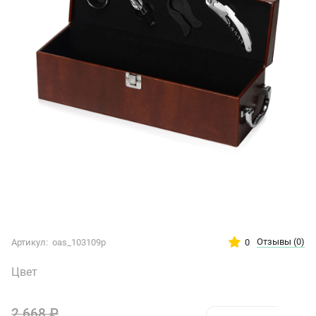
Отзывы
(0)
0
Артикул:
oas_103109p
Цвет
2 668
₽