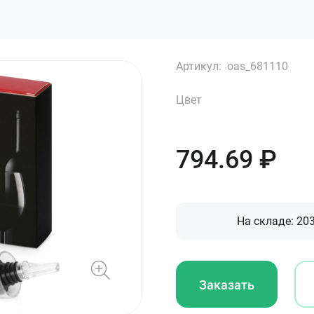
Артикул:
oas_681110
Цвет
794.69
₽
На складе:
20
Заказать