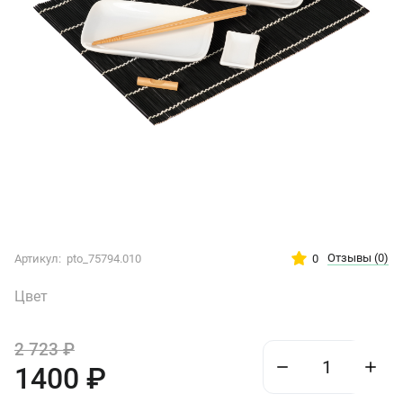
Отзывы
(0)
0
Артикул:
pto_75794.010
Цвет
2 723
₽
1400
₽