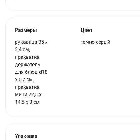
Размеры
Цвет
рукавица 35 х
темно-серый
2,4 см,
прихватка
держатель
для блюд d18
х 0,7 см,
прихватка
мини 22,5 х
14,5 х 3 см
Упаковка