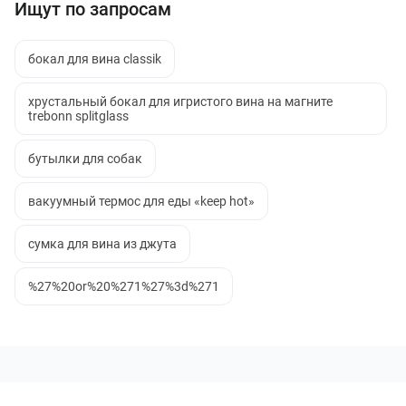
Ищут по запросам
бокал для вина classik
хрустальный бокал для игристого вина на магните
trebonn splitglass
бутылки для собак
вакуумный термос для еды «keep hot»
сумка для вина из джута
%27%20or%20%271%27%3d%271