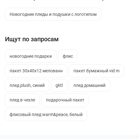
Новогодние пледы и подушки с логотипом
Ищут по запросам
новогодние подарки
флис
пакет 30х40х12 мелованн
пакет бумажный vid m
плед plush, синий
gktl
плед домашний
плед в чехле
подарочный пакет
флисовый плед warm&peace, белый