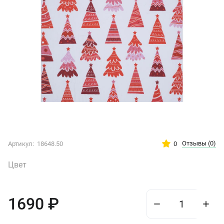
Отзывы
(0)
0
Артикул:
18648.50
Цвет
1690
₽