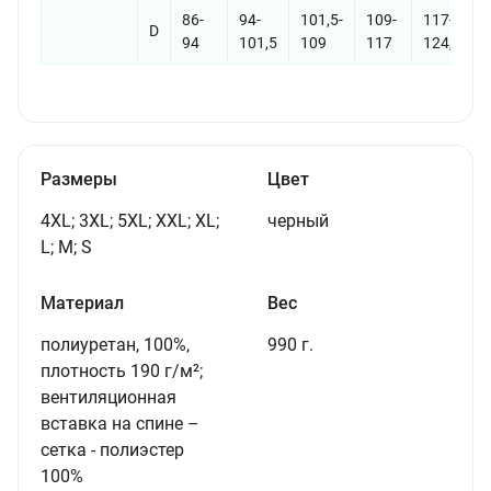
86-
94-
101,5-
109-
117-
D
94
101,5
109
117
124,5
Размеры
Цвет
4XL; 3XL; 5XL; XXL; XL;
черный
L; M; S
Материал
Вес
полиуретан, 100%,
990 г.
плотность
190 г/м²
;
вентиляционная
вставка на спине –
сетка - полиэстер
100%