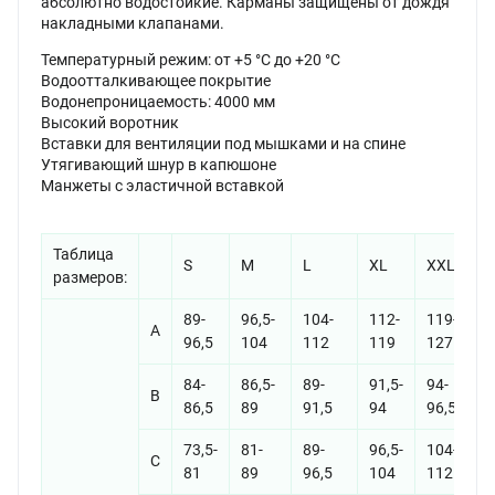
абсолютно водостойкие. Карманы защищены от дождя
накладными клапанами.
Температурный режим: от +5 °C до +20 °C
Водоотталкивающее покрытие
Водонепроницаемость: 4000 мм
Высокий воротник
Вставки для вентиляции под мышками и на спине
Утягивающий шнур в капюшоне
Манжеты с эластичной вставкой
Таблица
S
M
L
XL
XXL
размеров:
89-
96,5-
104-
112-
119-
А
96,5
104
112
119
127
84-
86,5-
89-
91,5-
94-
B
86,5
89
91,5
94
96,5
73,5-
81-
89-
96,5-
104-
C
81
89
96,5
104
112