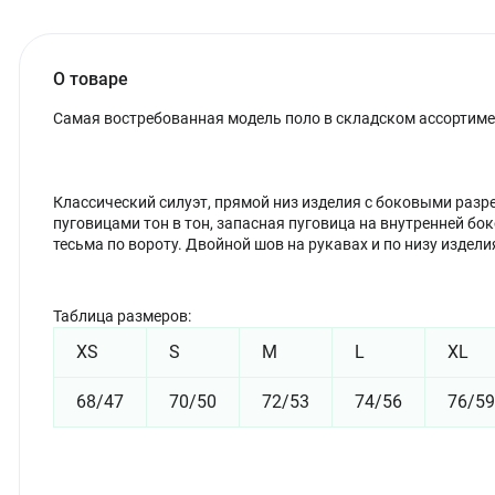
О товаре
Самая востребованная модель поло в складском ассортиме
Классический силуэт, прямой низ изделия с боковыми раз
пуговицами тон в тон, запасная пуговица на внутренней бо
тесьма по вороту. Двойной шов на рукавах и по низу издели
Таблица размеров:
XS
S
M
L
XL
68/47
70/50
72/53
74/56
76/59