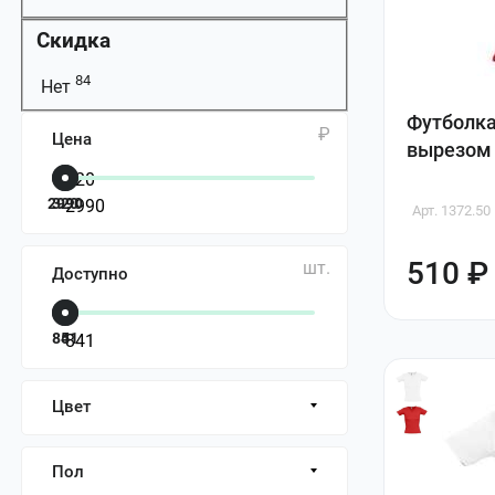
Скидка
84
Нет
Футболка
₽
Цена
вырезом 
2990
320
Арт. 1372.50
510 ₽
шт.
Доступно
841
5
Цвет
Пол