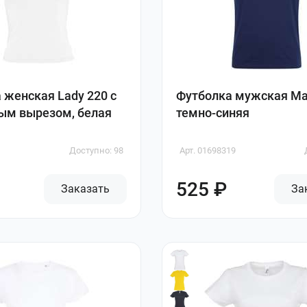
 женская Lady 220 с
Футболка мужская Mar
ым вырезом, белая
темно-синяя
Доступно: 98
Арт. 01698319
525 ₽
Заказать
За