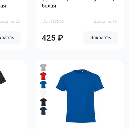
лая
белая
оступно: 25
Арт. 1376.60
Доступно: 10
425 ₽
казать
Заказать