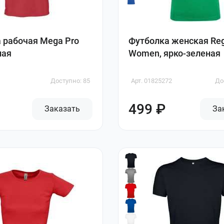
 рабочая Mega Pro
Футболка женская Re
ная
Women, ярко-зеленая
Доступно: 85
Арт. 01825272
До
499 ₽
Заказать
За