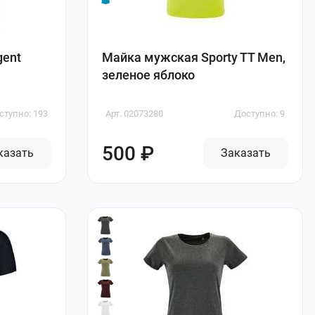
gent
Майка мужская Sporty TT Men,
зеленое яблоко
ступно: 193
Арт. 02073280
Доступно: 9
500 ₽
казать
Заказать