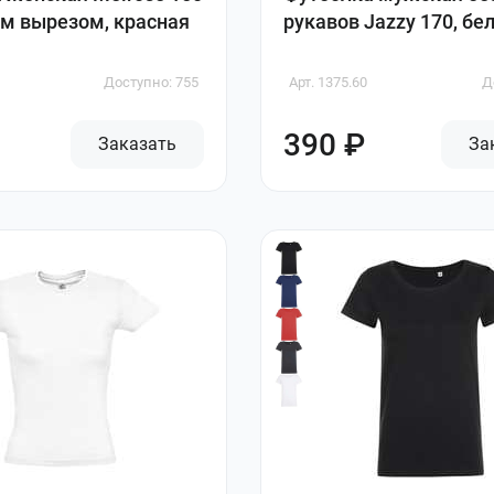
им вырезом, красная
рукавов Jazzy 170, бе
Доступно: 755
Арт. 1375.60
Д
390 ₽
Заказать
За