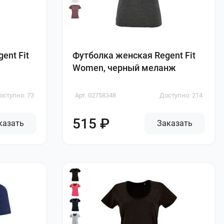
ent Fit
Футболка женская Regent Fit
Women, черный меланж
оступно: 73
Арт. 02758348
Доступно: 214
515 ₽
казать
Заказать