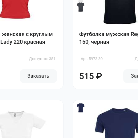
 женская с круглым
Футболка мужская Reg
Lady 220 красная
150, черная
Доступно: 381
Арт. 5973.30
Д
515 ₽
Заказать
За