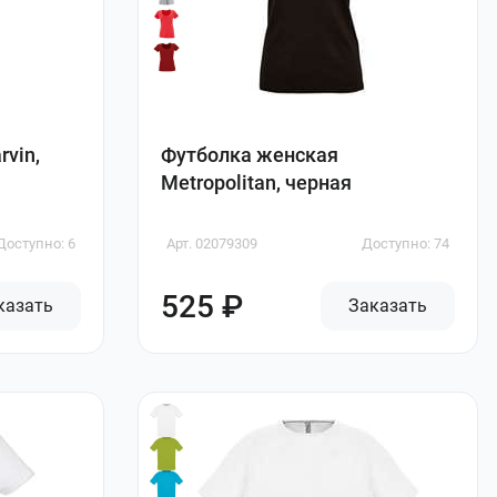
vin,
Футболка женская
Metropolitan, черная
Доступно: 6
Арт. 02079309
Доступно: 74
525 ₽
казать
Заказать