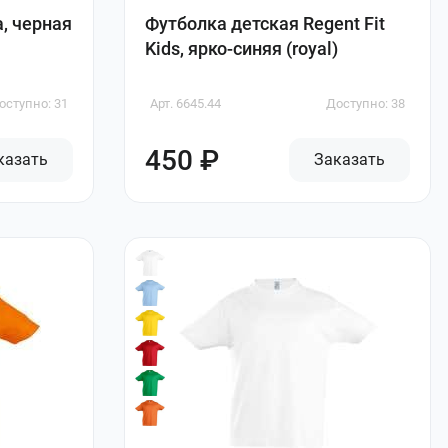
, черная
Футболка детская Regent Fit
Kids, ярко-синяя (royal)
оступно: 31
Арт. 6645.44
Доступно: 38
450 ₽
казать
Заказать