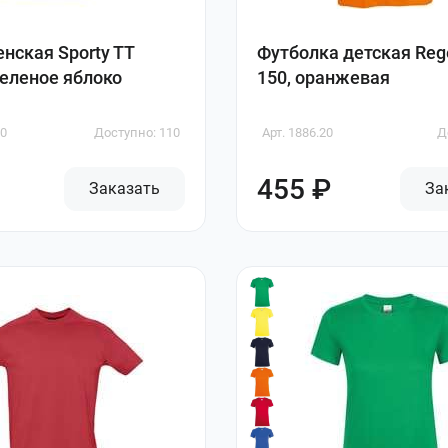
нская Sporty TT
Футболка детская Rege
еленое яблоко
150, оранжевая
80
Доступно: 110
Арт. 1886.20
Д
455 ₽
Заказать
За