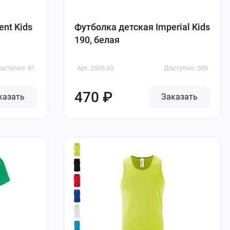
nt Kids
Футболка детская Imperial Kids
190, белая
оступно: 81
Арт. 2505.60
Доступно: 209
470 ₽
казать
Заказать