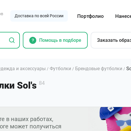
ов
Портфолио
Нанес
Доставка по всей России
Помощь в подборе
Заказать обра
дежда и аксессуары
Футболки
Брендовые футболки
So
/
/
/
ки Sol's
84
е в наших работах,
тоге может получиться