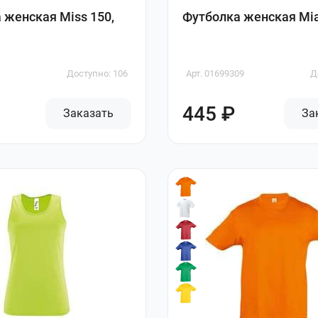
 женская Miss 150,
Футболка женская Mia
Доступно: 106
Арт. 01699309
Д
445 ₽
Заказать
За