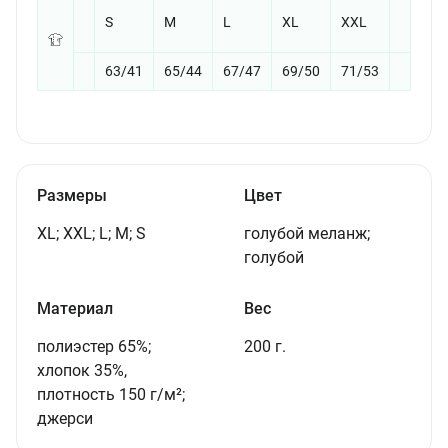
S
M
L
XL
XXL
63/41
65/44
67/47
69/50
71/53
Размеры
Цвет
XL; XXL; L; M; S
голубой меланж;
голубой
Материал
Вес
полиэстер 65%;
200 г.
хлопок 35%,
плотность 150 г/м²;
джерси