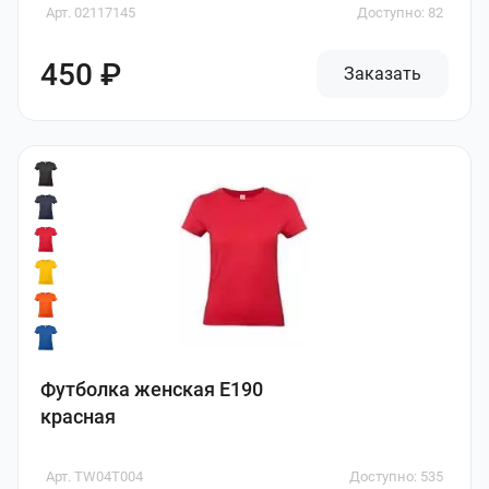
Арт. 02117145
Доступно: 82
450 ₽
Заказать
Футболка женская E190
красная
Арт. TW04T004
Доступно: 535