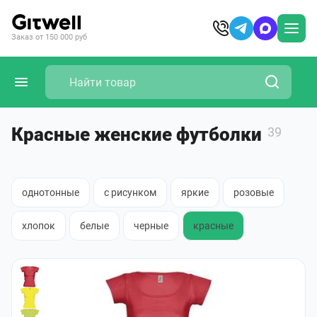
Заказ от 150 000 руб
Красные женские футболки
39
однотонные
с рисунком
яркие
розовые
хлопок
белые
черные
красные