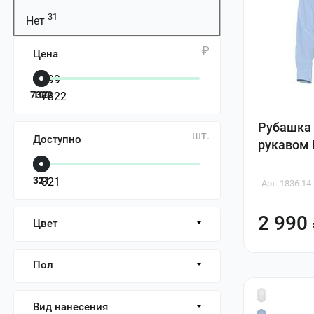
31
Нет
₽
Цена
7322
199
Рубашка
шт.
Доступно
рукавом 
321
1
Арт. 1836.14
2 990
Цвет
Пол
Вид нанесения