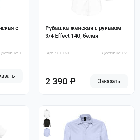
нская с
Рубашка женская с рукавом
3/4 Effect 140, белая
Доступно: 1
Арт. 2510.60
Доступно: 52
казать
2 390 ₽
Заказать