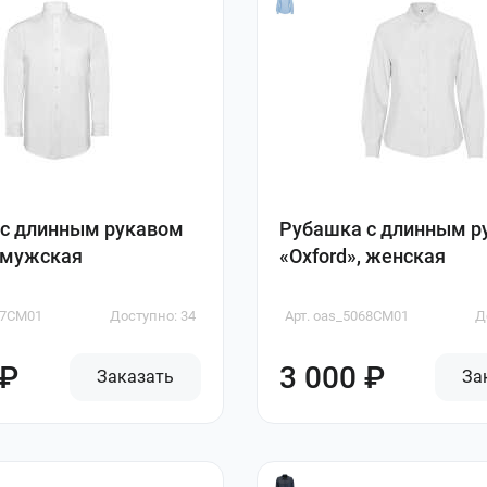
с длинным рукавом
Рубашка с длинным р
, мужская
«Oxford», женская
07CM01
Доступно: 34
Арт. oas_5068CM01
Д
 ₽
3 000 ₽
Заказать
За