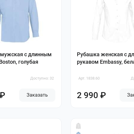
 мужская с длинным
Рубашка женская с д
Boston, голубая
рукавом Embassy, бел
Доступно: 32
Арт. 1838.60
Д
 ₽
2 990 ₽
Заказать
За