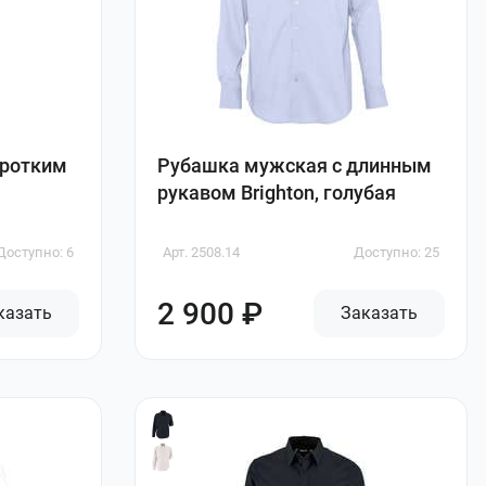
оротким
Рубашка мужская с длинным
рукавом Brighton, голубая
Доступно: 6
Арт. 2508.14
Доступно: 25
2 900 ₽
казать
Заказать