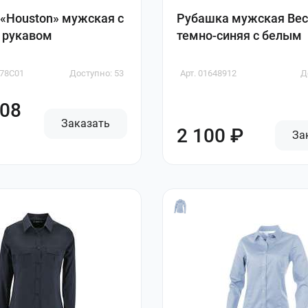
«Houston» мужская с
Рубашка мужская Bec
 рукавом
темно-синяя с белым
178C01
Доступно: 53
Арт. 01648912
Д
.08
Заказать
2 100 ₽
За