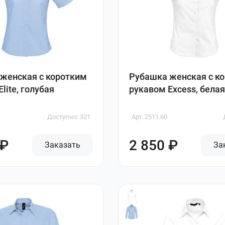
женская с коротким
Рубашка женская с к
lite, голубая
рукавом Excess, белая
Доступно: 321
Арт. 2511.60
 ₽
2 850 ₽
Заказать
За