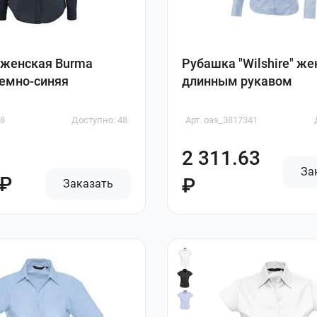
 женская Burma
Рубашка "Wilshire" же
емно-синяя
длинным рукавом
28
Доступно: 48
Арт. oas_3817341
2 311.63
За
 ₽
₽
Заказать