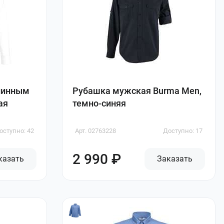
линным
Рубашка мужская Burma Men,
ая
темно-синяя
оступно: 42
Арт. 02763228
Доступно: 17
2 990 ₽
казать
Заказать