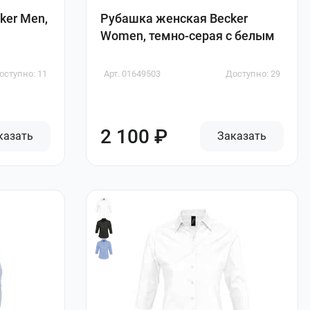
ker Men,
Рубашка женская Becker
Women, темно-серая с белым
оступно: 11
Арт. 01649503
Доступно: 29
2 100 ₽
казать
Заказать