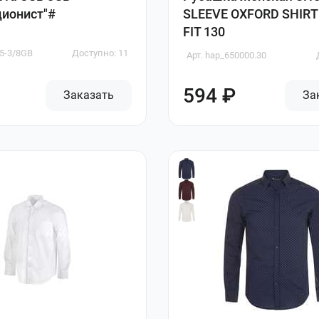
ионист"#
SLEEVE OXFORD SHIRT
FIT 130
05-3/8GB
Доступно: 11
Арт. hap_650000.30
594 ₽
Заказать
За