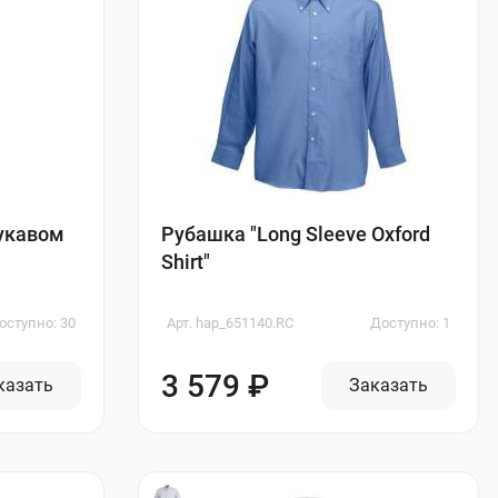
укавом
Рубашка "Long Sleeve Oxford
Shirt"
оступно: 30
Арт. hap_651140.RC
Доступно: 1
3 579 ₽
казать
Заказать