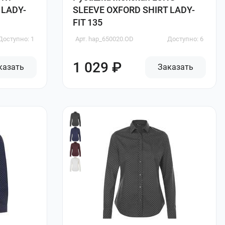
 LADY-
SLEEVE OXFORD SHIRT LADY-
FIT 135
Доступно: 1
Арт. hap_650020.OD
Доступно: 6
1 029 ₽
казать
Заказать