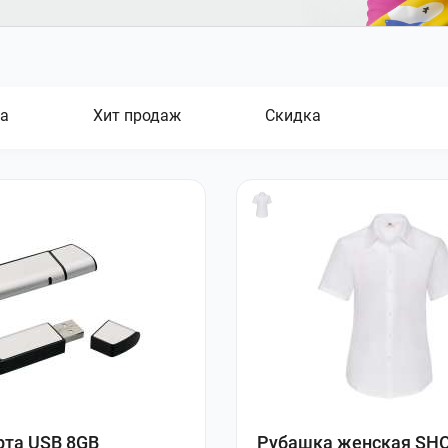
а
Хит продаж
Скидка
та USB 8GB
Рубашка женская SH