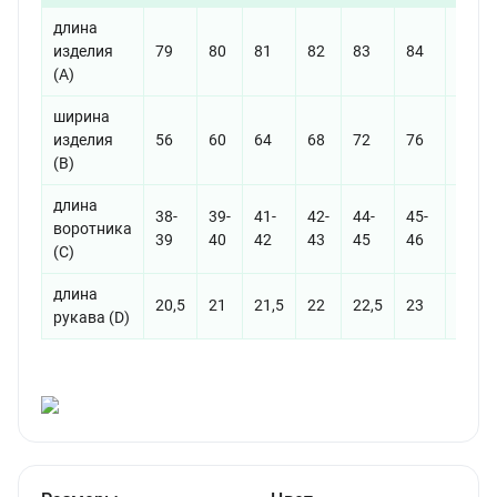
длина
изделия
79
80
81
82
83
84
85
(A)
ширина
изделия
56
60
64
68
72
76
80
(B)
длина
38-
39-
41-
42-
44-
45-
47-
воротника
39
40
42
43
45
46
48
(С)
длина
20,5
21
21,5
22
22,5
23
23,5
рукава (D)