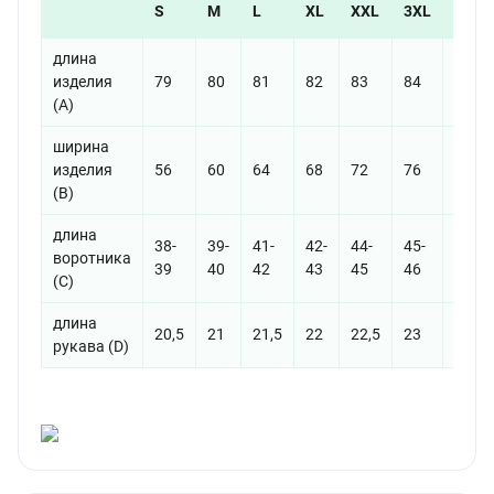
S
M
L
XL
XXL
3XL
4XL
длина
изделия
79
80
81
82
83
84
85
(A)
ширина
изделия
56
60
64
68
72
76
80
(B)
длина
38-
39-
41-
42-
44-
45-
47-
воротника
39
40
42
43
45
46
48
(С)
длина
20,5
21
21,5
22
22,5
23
23,5
рукава (D)