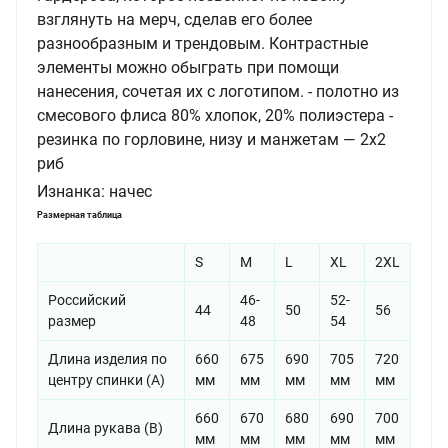
взглянуть на мерч, сделав его более
разнообразным и трендовым. Контрастные
элементы можно обыграть при помощи
нанесения, сочетая их с логотипом. - полотно из
смесового флиса 80% хлопок, 20% полиэстера -
резинка по горловине, низу и манжетам — 2х2
риб
Изнанка:
начес
Размерная таблица
S
M
L
XL
2XL
Российский
46-
52-
44
50
56
размер
48
54
Длина изделия по
660
675
690
705
720
центру спинки (A)
мм
мм
мм
мм
мм
660
670
680
690
700
Длина рукава (B)
мм
мм
мм
мм
мм