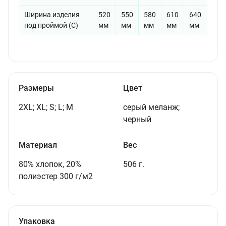
Ширина изделия
520
550
580
610
640
под проймой (С)
мм
мм
мм
мм
мм
Размеры
Цвет
2XL; XL; S; L; M
серый меланж;
черный
Материал
Вес
80% хлопок, 20%
506 г.
полиэстер 300 г/м2
Упаковка