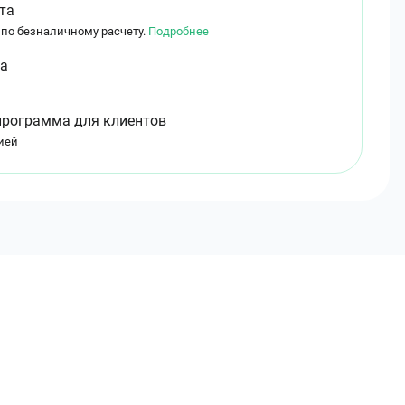
та
 по безналичному расчету.
Подробнее
ма
программа для клиентов
ией