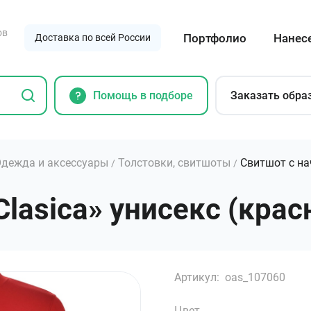
ов
Портфолио
Нанес
Доставка по всей России
Помощь в подборе
Заказать обра
дежда и аксессуары
Толстовки, свитшоты
Свитшот с на
/
/
asica» унисекс (красны
Артикул:
oas_107060
Цвет