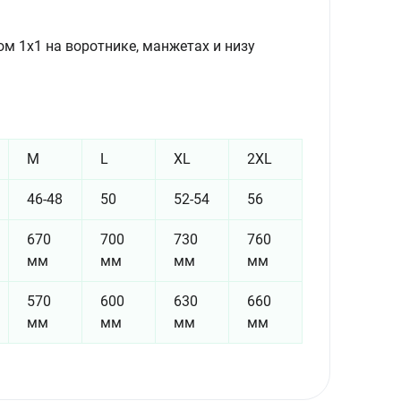
м 1x1 на воротнике, манжетах и низу
M
L
XL
2XL
46-48
50
52-54
56
670
700
730
760
мм
мм
мм
мм
570
600
630
660
мм
мм
мм
мм