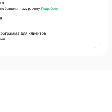
та
 по безналичному расчету.
Подробнее
ма
программа для клиентов
ией