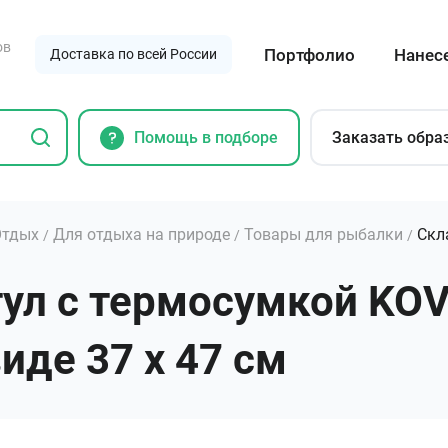
ов
Портфолио
Нанес
Доставка по всей России
Помощь в подборе
Заказать обра
Отдых
Для отдыха на природе
Товары для рыбалки
Скл
/
/
/
ул с термосумкой KOVA
иде 37 х 47 см