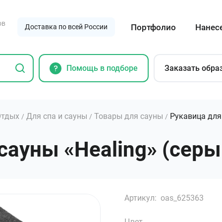
ов
Портфолио
Нанес
Доставка по всей России
Помощь в подборе
Заказать обра
Отдых
Для спа и сауны
Товары для сауны
Рукавица для 
/
/
/
ауны «Healing» (серый)
Артикул:
oas_625363
Цвет