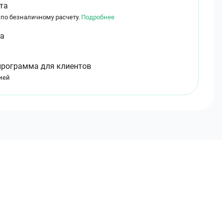
та
 по безналичному расчету.
Подробнее
ма
программа для клиентов
ией