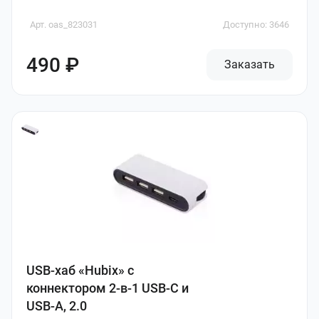
Арт. oas_823031
Доступно: 3646
490 ₽
Заказать
USB-хаб «Hubix» с
коннектором 2-в-1 USB-C и
USB-A, 2.0