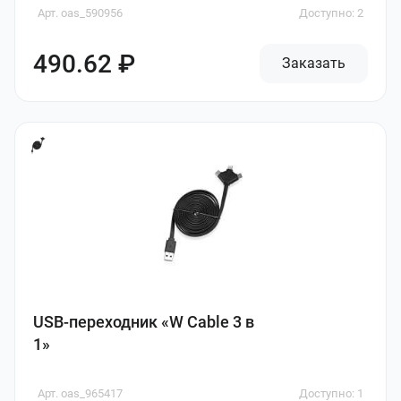
Арт. oas_590956
Доступно: 2
490.62 ₽
Заказать
USB-переходник «W Cable 3 в
1»
Арт. oas_965417
Доступно: 1