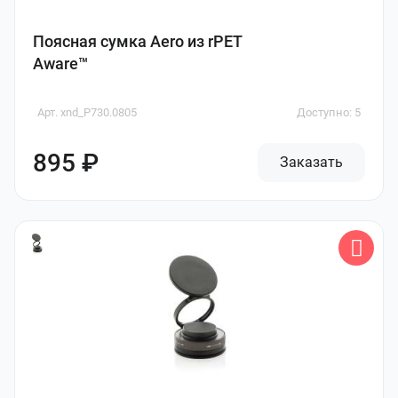
Поясная сумка Aero из rPET
Aware™
Арт. xnd_P730.0805
Доступно: 5
895 ₽
Заказать