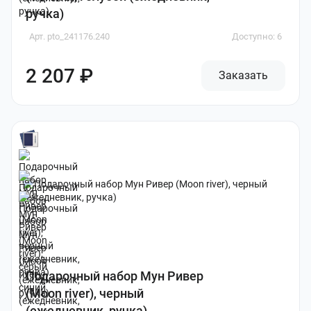
ручка)
Арт. pto_241176.240
Доступно: 6
2 207 ₽
Заказать
Подарочный набор Мун Ривер
(Moon river), черный
(ежедневник, ручка)