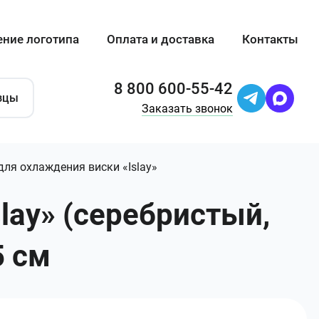
ение логотипа
Оплата и доставка
Контакты
8 800 600-55-42
зцы
Заказать звонок
ля охлаждения виски «Islay»
lay» (серебристый,
5 см