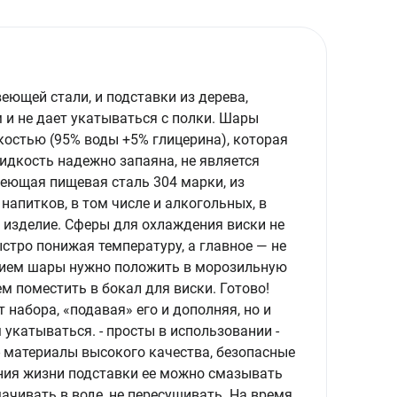
еющей стали, и подставки из дерева,
 и не дает укатываться с полки. Шары
остью (95% воды +5% глицерина), которая
идкость надежно запаяна, не является
веющая пищевая сталь 304 марки, из
 напитков, в том числе и алкогольных, в
 изделие. Сферы для охлаждения виски не
стро понижая температуру, а главное — не
анием шары нужно положить в морозильную
ем поместить в бокал для виски. Готово!
набора, «подавая» его и дополняя, но и
укатываться. - просты в использовании -
 материалы высокого качества, безопасные
ния жизни подставки ее можно смазывать
чивать в воде, не пересушивать. На время