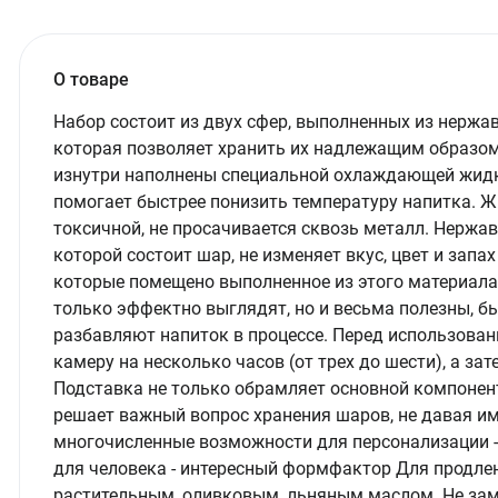
О товаре
Набор состоит из двух сфер, выполненных из нержав
которая позволяет хранить их надлежащим образом
изнутри наполнены специальной охлаждающей жидк
помогает быстрее понизить температуру напитка. Ж
токсичной, не просачивается сквозь металл. Нержа
которой состоит шар, не изменяет вкус, цвет и запах
которые помещено выполненное из этого материала
только эффектно выглядят, но и весьма полезны, бы
разбавляют напиток в процессе. Перед использов
камеру на несколько часов (от трех до шести), а зат
Подставка не только обрамляет основной компонент 
решает важный вопрос хранения шаров, не давая им 
многочисленные возможности для персонализации -
для человека - интересный формфактор Для продле
растительным, оливковым, льняным маслом. Не зама