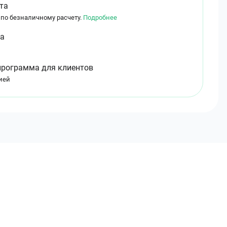
та
 по безналичному расчету.
Подробнее
ма
программа для клиентов
ией