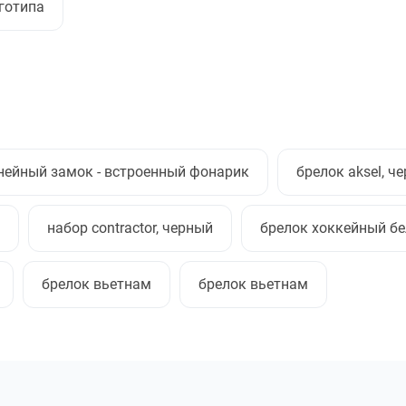
готипа
нейный замок - встроенный фонарик
брелок aksel, ч
набор contractor, черный
брелок хоккейный б
брелок вьетнам
брелок вьетнам