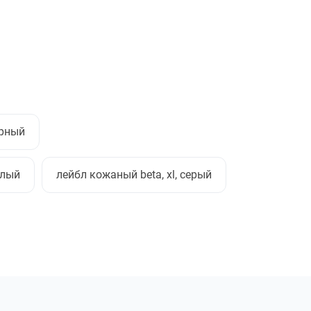
ерный
елый
лейбл кожаный beta, xl, серый