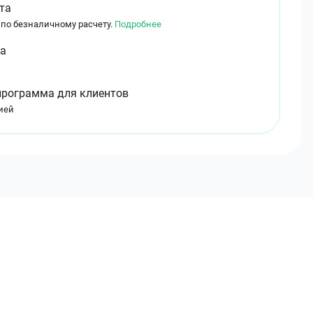
та
 по безналичному расчету.
Подробнее
ма
программа для клиентов
ией