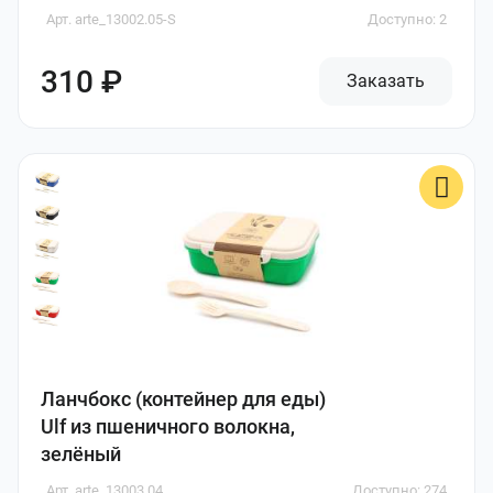
Арт. arte_13002.05-S
Доступно: 2
310 ₽
Заказать
Ланчбокс (контейнер для еды)
Ulf из пшеничного волокна,
зелёный
Арт. arte_13003.04
Доступно: 274