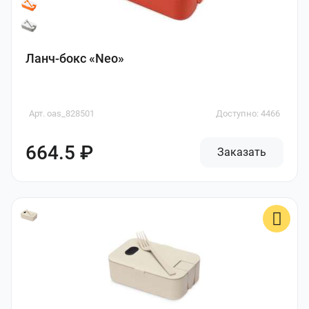
Ланч-бокс «Neo»
Арт. oas_828501
Доступно: 4466
664.5 ₽
Заказать