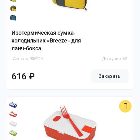
Изотермическая сумка-
холодильник «Breeze» для
ланч-бокса
Арт. oas_935944
Доступно: 62
616 ₽
Заказать