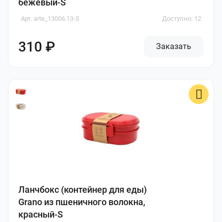
бежевый-S
Арт. arte_13006.13-S
Доступно: 12
310 ₽
Заказать
Ланчбокс (контейнер для еды)
Grano из пшеничного волокна,
красный-S