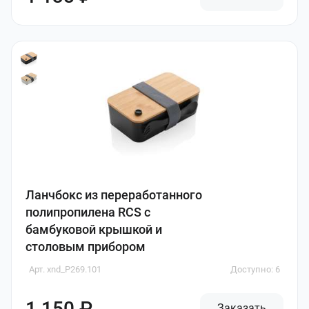
Ланчбокс из переработанного
полипропилена RCS с
бамбуковой крышкой и
столовым прибором
Арт. xnd_P269.101
Доступно: 6
1 150 ₽
Заказать