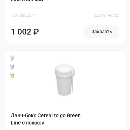
Арт. top_277.11
Доступно: 32
1 002 ₽
Заказать
Ланч-бокс Cereal to go Green
Line с ложкой