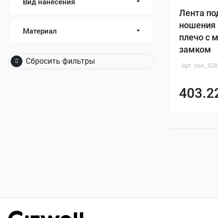
Вид нанесения
Лента по
ношения 
Материал
плечо с
замком
Сбросить фильтры
Арт. oas_82
403.2