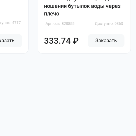
ношения бутылок воды через
плечо
тупно: 4717
Арт. oas_828855
Доступно: 9363
333.74 ₽
казать
Заказать