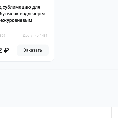
д сублимацию для
бутылок воды через
 межуровневым
8859
Доступно: 1481
2 ₽
Заказать