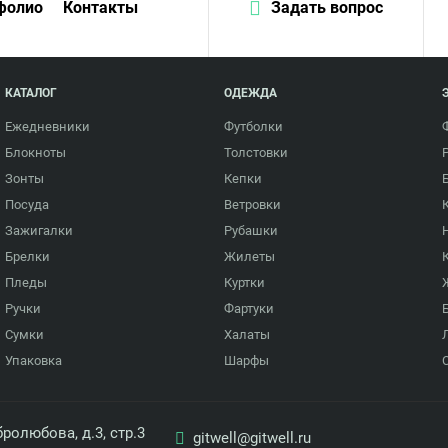
фолио
Контакты
Задать вопрос
КАТАЛОГ
ОДЕЖДА
Ежедневники
Футболки
Блокноты
Толстовки
Зонты
Кепки
Посуда
Ветровки
Зажигалки
Рубашки
Брелки
Жилеты
Пледы
Куртки
Ручки
Фартуки
Сумки
Халаты
Упаковка
Шарфы
ролюбова, д.3, стр.3
gitwell@gitwell.ru