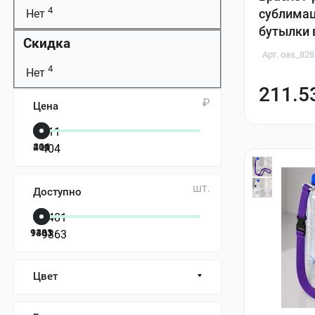
4
сублима
Нет
бутылки 
Скидка
Арт. oas_82
4
Нет
211.5
₽
Цена
211
404
шт.
Доступно
1481
9363
Цвет