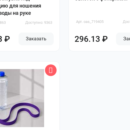
цию для ношения
воды на руке
Арт. oas_719405
Дос
8863
Доступно: 9363
3 ₽
296.13 ₽
Заказать
За