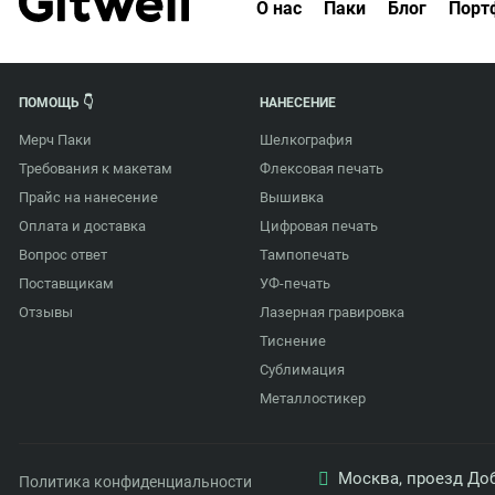
О нас
Паки
Блог
Порт
ПОМОЩЬ 👇
НАНЕСЕНИЕ
Мерч Паки
Шелкография
Требования к макетам
Флексовая печать
Прайс на нанесение
Вышивка
Оплата и доставка
Цифровая печать
Вопрос ответ
Тампопечать
Поставщикам
УФ-печать
Отзывы
Лазерная гравировка
Тиснение
Сублимация
Металлостикер
Москва, проезд Доб
Политика конфиденциальности