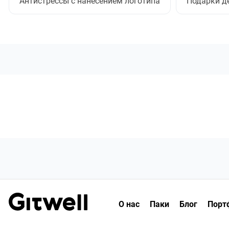
Антистрессы с нанесением логотипа
Подарки д
О нас
Паки
Блог
Порт