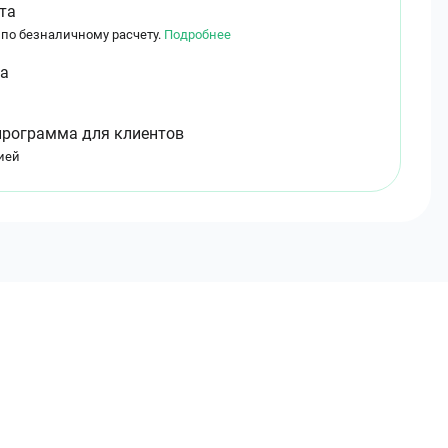
та
 по безналичному расчету.
Подробнее
ма
программа для клиентов
ией