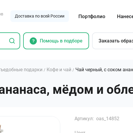
ов
Портфолио
Нанес
Доставка по всей России
Помощь в подборе
Заказать обра
ъедобные подарки
Кофе и чай
Чай черный, с соком ана
/
/
ананаса, мёдом и облеп
Артикул:
oas_14852
Цвет