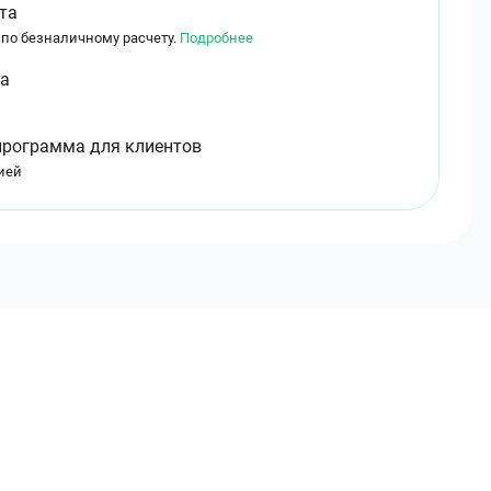
та
 по безналичному расчету.
Подробнее
ма
программа для клиентов
ией