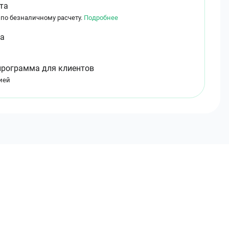
та
 по безналичному расчету.
Подробнее
ма
программа для клиентов
ией