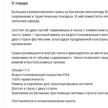
О товаре
Большая компрессионная сумка на багажник велосипеда Bi
снаряжения в туристических поездках. В ней поместятся ле
запасная одежда.
Состоит из двух частей: гермомешка и чехла с элементами 
часть сумки — прочный мешок из водоотталкивающего мате
двух сторон фастексами. Благодаря продуманной конструк
промокания.
Сумка размещается внутри чехла и фиксируется на месте р
зависимости от объема содержимого. Чехол позволяет зак
ремней и быстросъемных пряжек.
Объем 17 л
Водоотталкивающее покрытие IP64
100% герметичность
Ремень и карабины для транспортировки на плече
Доступ к грузу с двух сторон
Крепление на багажник при помощи системы строп и конта
Поставляется в полиэтиленовом пакете.