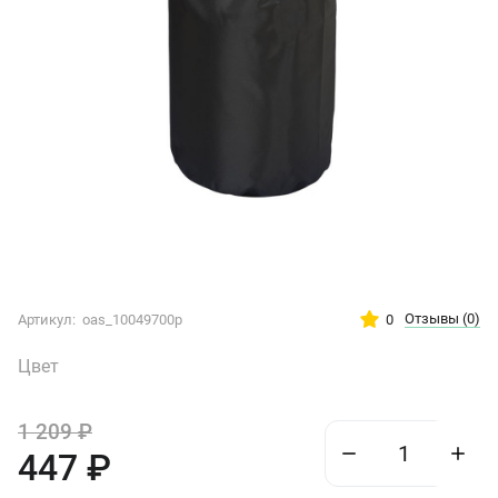
Отзывы
(0)
0
Артикул:
oas_10049700p
Цвет
1 209
₽
447
₽