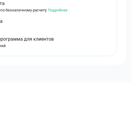
та
 по безналичному расчету.
Подробнее
ма
программа для клиентов
ией