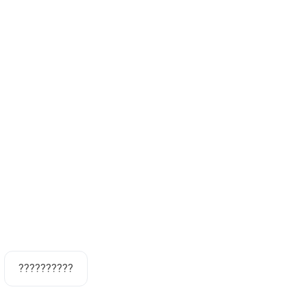
??????????