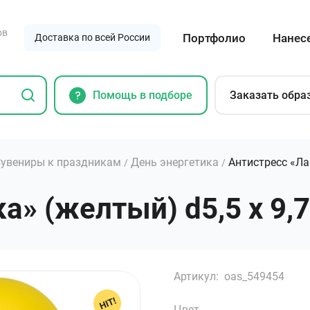
ов
Портфолио
Нанес
Доставка по всей России
Помощь в подборе
Заказать обра
увениры к праздникам
День энергетика
Антистресс «Л
/
/
» (желтый) d5,5 х 9,7
Артикул:
oas_549454
Цвет