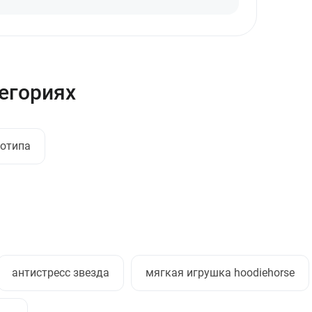
тегориях
готипа
антистресс звезда
мягкая игрушка hoodiehorse