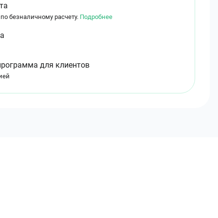
та
 по безналичному расчету.
Подробнее
ма
программа для клиентов
ией