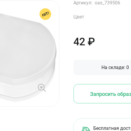
Артикул:
oas_739506
Цвет
42
₽
На складе:
0
Запросить обра
Бесплатная дост