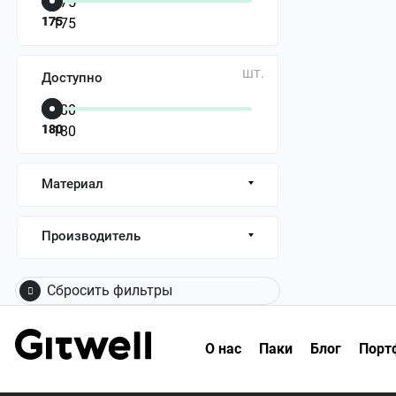
175
175
шт.
Доступно
180
180
Материал
Производитель
Сбросить фильтры
О нас
Паки
Блог
Порт