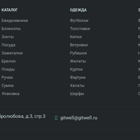
КАТАЛОГ
ОДЕЖДА
Ежедневники
Футболки
Блокноты
Толстовки
Зонты
Кепки
Посуда
Ветровки
Зажигалки
Рубашки
Брелки
Жилеты
Пледы
Куртки
Ручки
Фартуки
Сумки
Халаты
Упаковка
Шарфы
ролюбова, д.3, стр.3
gitwell@gitwell.ru