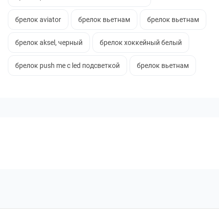
брелок aviator
брелок вьетнам
брелок вьетнам
брелок aksel, черный
брелок хоккейный белый
брелок push me с led подсветкой
брелок вьетнам